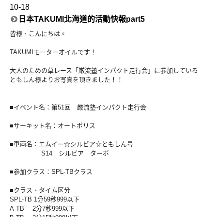
10-18
日本TAKUMI北海道的活動快報part5
皆様、こんにちは。
TAKUMIモーターオイルです！
大人のための草レース「厳流塾インパクト走行会」に参加している
ともしん様よりお写真を頂きました！！
■イベント名：第51回 厳流塾インパクト走行会
■サーキット名：オートポリス
■車両名：エムイー☆シルビア☆ともしん号
S14 シルビア ターボ
■参加クラス：SPL-TBクラス
■クラス、タイム区分
SPL-TB 1分59秒999以下
A-TB 2分7秒999以下