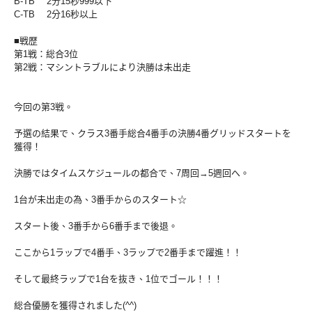
B-TB 2分15秒999以下
C-TB 2分16秒以上
■戦歴
第1戦：総合3位
第2戦：マシントラブルにより決勝は未出走
今回の第3戦。
予選の結果で、
クラス3番手総合4番手の決勝4番グリッドスタートを
獲得！
決勝ではタイムスケジュールの都合で、7周回→5週回へ。
1台が未出走の為、3番手からのスタート☆
スタート後、3番手から6番手まで後退。
ここから1ラップで4番手、3ラップで2番手まで躍進！！
そして最終ラップで1台を抜き、1位でゴール！！！
総合優勝を獲得されました(^^)