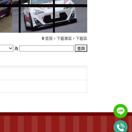
首頁
下載專區
下載區
為