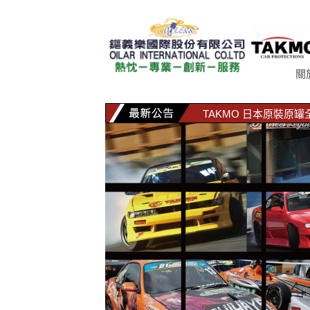
關
TAKMO 日本原裝原
WOLF 比利時原裝原
TAKMO 日本原裝原
WOLF 比利時原裝原