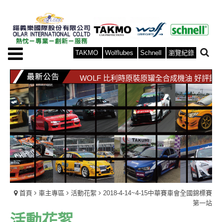
TAKMO
Wolflubes
Schnell
瀏覽紀錄
TAKMO 日本原裝原罐全合成機油 好評銷
WOLF 比利時原裝原罐全合成機油 好評銷
TAKMO 日本原裝原罐全合成機油 好評銷
WOLF 比利時原裝原罐全合成機油 好評銷
首頁
車主專區
活動花絮
2018-4-14~4-15中華賽車會全國錦標賽
第一站
活動花絮