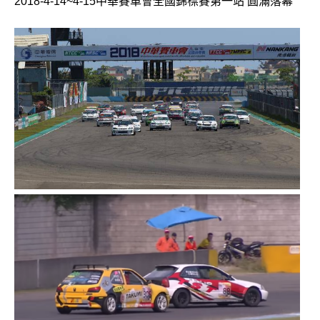
2018-4-14~4-15中華賽車會全國錦標賽第一站 圓滿落幕